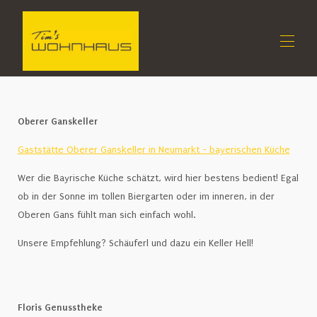
Home
Oberer Ganskeller
All properties
▾
Contact us
Gaststätte Oberer Ganskeller in Neumarkt - bayerischen Küche
imprint
Wer die Bayrische Küche schätzt, wird hier bestens bedient! Egal
Things to do
▾
ob in der Sonne im tollen Biergarten oder im inneren, in der
PACKAGES
Oberen Gans fühlt man sich einfach wohl.
Unsere Empfehlung? Schäuferl und dazu ein Keller Hell!
Floris Genusstheke