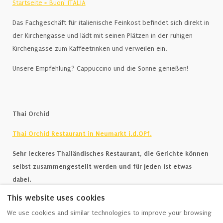
Startseite » Buon' ITALIA
Das Fachgeschäft für italienische Feinkost befindet sich direkt in
der Kirchengasse und lädt mit seinen Plätzen in der ruhigen
Kirchengasse zum Kaffeetrinken und verweilen ein.
Unsere Empfehlung? Cappuccino und die Sonne genießen!
Thai Orchid
Thai Orchid Restaurant in Neumarkt i.d.OPf.
Sehr leckeres Thailändisches Restaurant, die Gerichte können
selbst zusammengestellt werden und für jeden ist etwas
dabei.
This website uses cookies
Unsere Empfehlung? Gäng Pet mit Protein nach Wahl.
We use cookies and similar technologies to improve your browsing