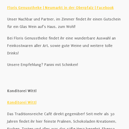
Floris Genusstheke | Neumarkt in der Oberpfalz | Facebook
Unser Nachbar und Partner, im Zimmer findet ihr einen Gutschein
für ein Glas Wein auf's Haus, zum Wohl!
Bei Floris Genusstheke findet ihr eine wunderbare Auswahl an
Feinkostwaren aller Art, sowie gute Weine und weitere tolle
Drinks!
Unsere Empfehlung? Panini mit Schinken!
Konditorei Wittl
Konditorei Wittl
Das Traditionsreiche Café direkt gegenüber! Seit mehr als 30
Jahren findet ihr hier feinste Pralinen, Schokoladen Kreationen,
Kuchen, Torten und alles was das süße Herz begehrt. Ebenso