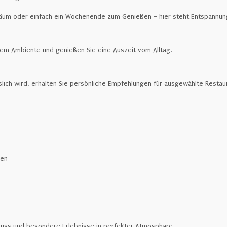
läum oder einfach ein Wochenende zum Genießen – hier steht Entspannung
llem Ambiente und genießen Sie eine Auszeit vom Alltag.
esslich wird, erhalten Sie persönliche Empfehlungen für ausgewählte Rest
hen
uss und besondere Erlebnisse in perfekter Atmosphäre.