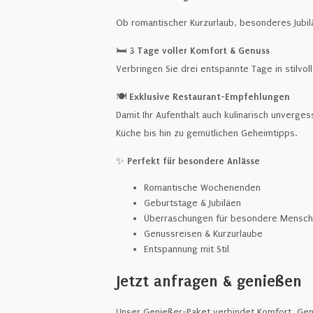
Ob romantischer Kurzurlaub, besonderes Jubi
🛏️
3 Tage voller Komfort & Genuss
Verbringen Sie drei entspannte Tage in stilvo
🍽️
Exklusive Restaurant-Empfehlungen
Damit Ihr Aufenthalt auch kulinarisch unverg
Küche bis hin zu gemütlichen Geheimtipps.
✨
Perfekt für besondere Anlässe
Romantische Wochenenden
Geburtstage & Jubiläen
Überraschungen für besondere Mensc
Genussreisen & Kurzurlaube
Entspannung mit Stil
Jetzt anfragen & genießen
Unser Genießer-Paket verbindet Komfort, Gen