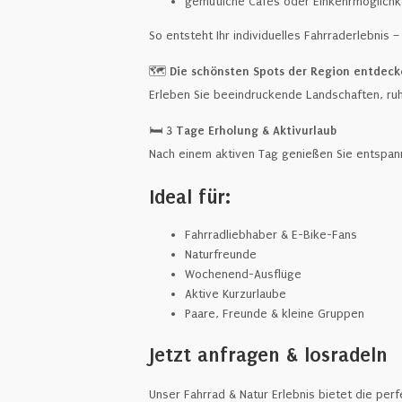
gemütliche Cafés oder Einkehrmöglich
So entsteht Ihr individuelles Fahrraderlebnis
🗺️
Die schönsten Spots der Region entdec
Erleben Sie beeindruckende Landschaften, ru
🛏️
3 Tage Erholung & Aktivurlaub
Nach einem aktiven Tag genießen Sie entspan
Ideal für:
Fahrradliebhaber & E-Bike-Fans
Naturfreunde
Wochenend-Ausflüge
Aktive Kurzurlaube
Paare, Freunde & kleine Gruppen
Jetzt anfragen & losradeln
Unser Fahrrad & Natur Erlebnis bietet die pe