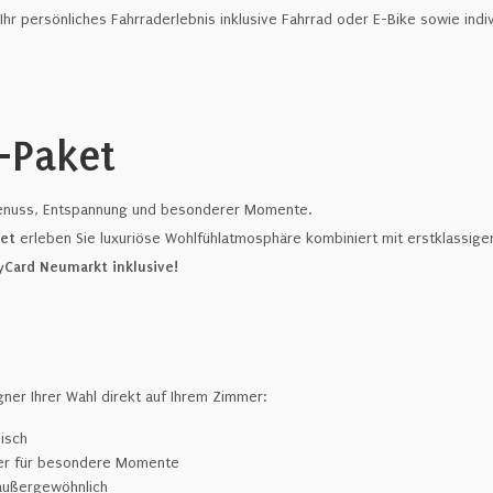
 Ihr persönliches Fahrraderlebnis inklusive Fahrrad oder E-Bike sowie ind
-Paket
r Genuss, Entspannung und besonderer Momente.
et
erleben Sie luxuriöse Wohlfühlatmosphäre kombiniert mit erstklassig
yCard Neumarkt inklusive!
ner Ihrer Wahl direkt auf Ihrem Zimmer:
isch
ker für besondere Momente
 außergewöhnlich