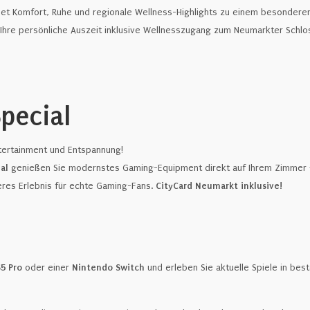
t Komfort, Ruhe und regionale Wellness-Highlights zu einem besonderen
h Ihre persönliche Auszeit inklusive Wellnesszugang zum Neumarkter Sch
pecial
ntertainment und Entspannung!
al
genießen Sie modernstes Gaming-Equipment direkt auf Ihrem Zimmer – 
eres Erlebnis für echte Gaming-Fans.
CityCard Neumarkt inklusive!
5 Pro
oder einer
Nintendo Switch
und erleben Sie aktuelle Spiele in best