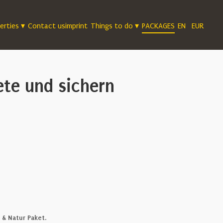
erties
▾
Contact us
imprint
Things to do
▾
PACKAGES
EN
EUR
ete und sichern
 & Natur Paket
.