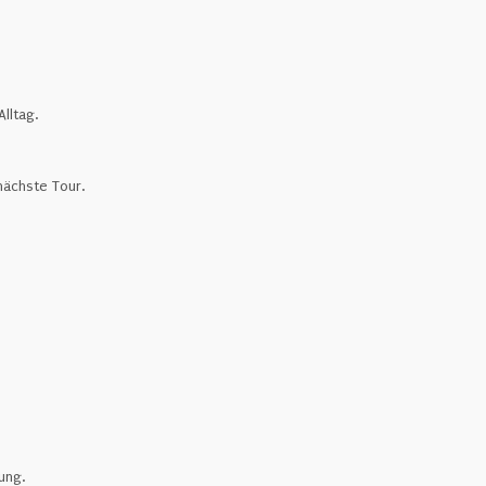
lltag.
ächste Tour.
ung.