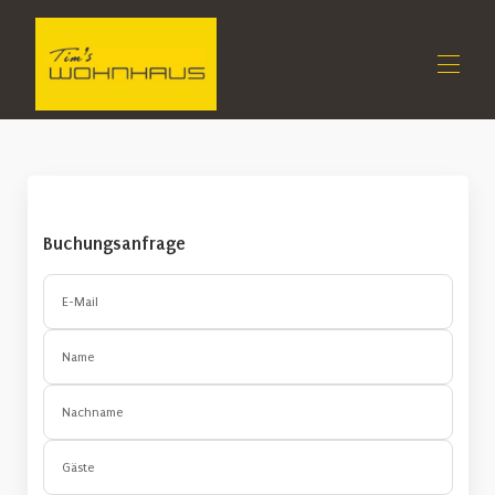
Startseite
Alle Objekte
▾
Kontaktieren Sie uns
Buchungsanfrage
Impressum
Neumarkt entdecken
▾
E-Mail
Pakete
Name
Nachname
Gäste